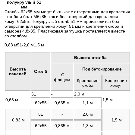
полукруглый 51
мм
Столбы 62х55 мм могут быть как с отверстиями для крепления
- скоба и болт М6х85, так и без отверстий для крепления -
хомут 62х55. Полукруглый столб 51 мм производится без
отверстий для креплений хомут 51 мм и крепления скоба и
саморез 4,8х35. Пластиковая заглушка поставляется вместе
со столбом.
0,83 м51-2,0 м1,5 м
Высота столба
Высота
Под бетонирование
Столб
панелей
С
флнцем
Крепление
Крепление
скоба
хомут
51
-
2,0 м
0,63 м
1,5 м
62х55
0,665 м
1,1 м
51
-
2,0 м
0,83 м
1,5 м
62х55
0,865 м
1,3 м