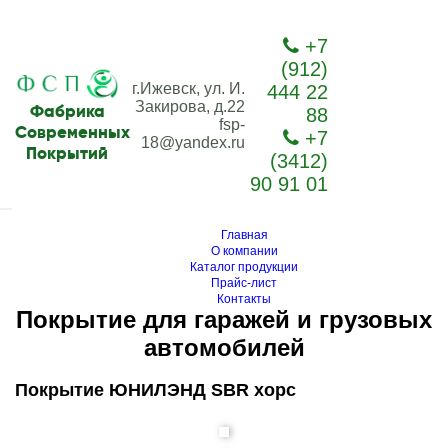
+7
(912)
г.Ижевск, ул. И.
444 22
Закирова, д.22
Фабрика
88
fsp-
Современных
+7
18@yandex.ru
Покрытий
(3412)
90 91 01
Главная
О компании
Каталог продукции
Прайс-лист
Контакты
Покрытие для гаражей и грузовых
автомобилей
Покрытие ЮНИЛЭНД SBR хорс